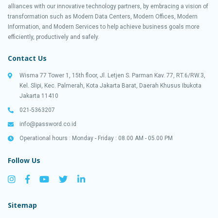
alliances with our innovative technology partners, by embracing a vision of
transformation such as Modern Data Centers, Modern Offices, Modern
Information, and Modern Services to help achieve business goals more
efficiently, productively and safely.
Contact Us
Wisma 77 Tower 1, 15th floor, Jl. Letjen S. Parman Kav. 77, RT.6/RW.3,
Kel. Slipi, Kec. Palmerah, Kota Jakarta Barat, Daerah Khusus Ibukota
Jakarta 11410
021-5363207
info@password.co.id
Operational hours : Monday - Friday : 08.00 AM - 05.00 PM
Follow Us
Sitemap