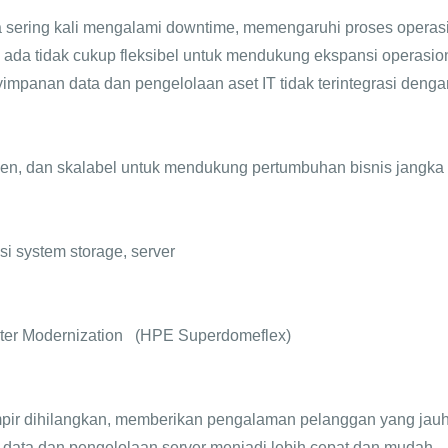
a sering kali mengalami downtime,
memengaruhi proses operasi
ng ada tidak cukup fleksibel untuk mendukung
ekspansi operasion
yimpanan data dan pengelolaan aset IT tidak
terintegrasi denga
fisien, dan skalabel untuk mendukung pertumbuhan bisnis jangk
nsi system storage, server
ter Modernization (HPE Superdomeflex)
mpir dihilangkan, memberikan pengalaman pelanggan yang jauh 
 data dan pengelolaan server menjadi lebih cepat dan mudah.