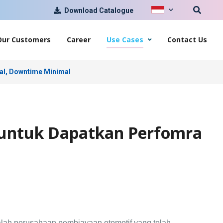
Download Catalogue
Our Customers
Career
Use Cases
Contact Us
al, Downtime Minimal
untuk Dapatkan Perfomra
alah perusahaan pembiayaan
otomotif yang telah